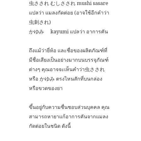
虫さされ むしさされ mushi sasare
แปลว่า แมลงกัดต่อย (อาจใช้อีกคำว่า
虫刺され)
かゆみ kayumi แปลว่า อาการคัน
ถึงแม้ว่ายี่ห้อ และชื่อของผลิตภัณฑ์ที่
มีชื่อเสียงเป็นอย่างมากบนบรรจุภัณฑ์
ต่างๆ คุณอาจจะเห็นคำว่า虫さされ
หรือ かゆみ ตรงไหนสักที่บนกล่อง
หรือขวดของยา
ขึ้นอยู่กับความชื่นชอบส่วนบุคคล คุณ
สามารถหายาแก้อาการคันจากแมลง
กัดต่อยในชนิด ดังนี้